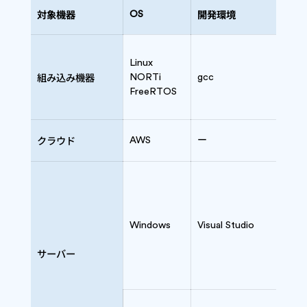
対象機器
開発環境
開
OS
Linux
C
組み込み機器
NORTi
gcc
C+
FreeRTOS
HTM
クラウド
AWS
ー
Pyt
C#
Windows
Visual Studio
C+
C
サーバー
Jav