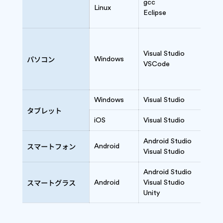
gcc
Linux
HTM
Eclipse
C
C#
C+
Visual Studio
パソコン
Windows
Jav
VSCode
HT
Pyt
Windows
Visual Studio
C#
タブレット
iOS
Visual Studio
C#
Jav
Android Studio
スマートフォン
Android
Visual Studio
C#
Android Studio
スマートグラス
Android
Visual Studio
C#
Unity